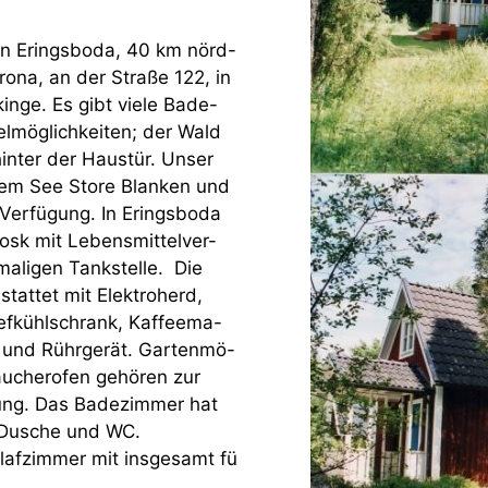
 in Eringsboda, 40 km nörd-
rona, an der Straße 122, in
kinge. Es gibt viele Bade-
elmöglichkeiten; der Wald
hinter der Haustür. Unser
 dem See Store Blanken und
 Verfügung. In Eringsboda
iosk mit Lebensmittelver-
maligen Tankstelle. Die
stattet mit Elektroherd,
iefkühlschrank, Kaffeema-
r und Rührgerät. Gartenmö-
Räucherofen gehören zur
ung. Das Badezimmer hat
Dusche und WC.
hlafzimmer mit insgesamt fü