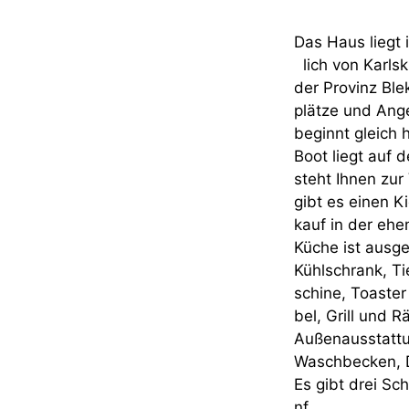
Das Haus liegt
lich von Karlsk
der Provinz Ble
plätze und Ang
beginnt gleich 
Boot liegt auf
steht Ihnen zur
gibt es einen K
kauf in der ehe
Küche ist ausge
Kühlschrank, T
schine, Toaste
bel, Grill und 
Außenausstatt
Waschbecken, 
Es gibt drei Sc
nf