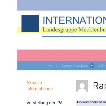
Zum
Inhalt
springen
Home
Landesvorstand
Schw
Ra
Aktuelle
Informationen
Jubiläumsbericht R
Vorstellung der IPA