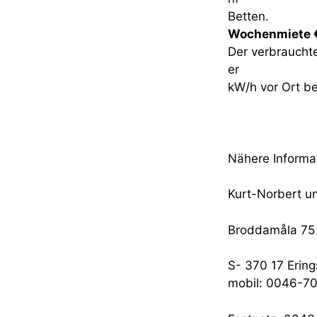
Betten.
Wochenmiete €
Der verbraucht
er
kW/h vor Ort be
Nähere Informa
Kurt-Norbert u
Broddamåla 75
S- 370 17 Erin
mobil: 0046-7