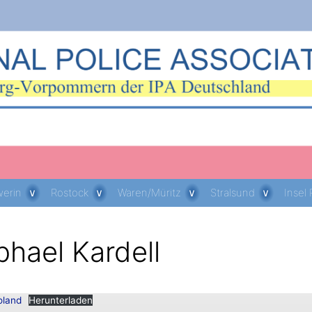
erin
Rostock
Waren/Müritz
Stralsund
Insel
phael Kardell
oland
Herunterladen