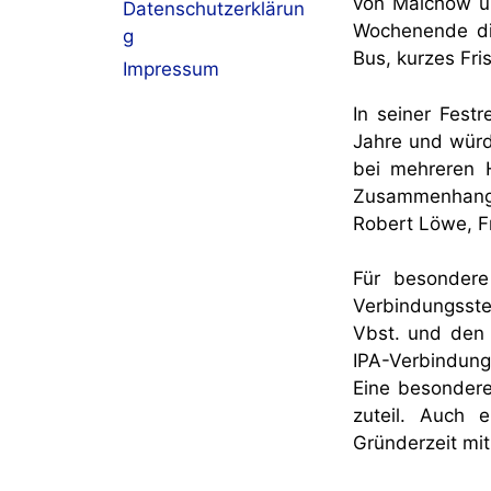
von Malchow üb
Datenschutzerklärun
Wochenende die
g
Bus, kurzes Fr
Impressum
In seiner Fest
Jahre und würdi
bei mehreren H
Zusammenhang b
Robert Löwe, F
Für besondere
Verbindungsste
Vbst. und den
IPA-Verbindungs
Eine besonder
zuteil. Auch 
Gründerzeit mit