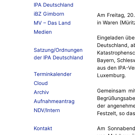
IPA Deutschland
iBZ Gimborn
Am Freitag, 20.
in Waren (Mürit
MV – Das Land
Medien
Eingeladen über
Deutschland, a
Satzung/Ordnungen
Katastrophensc
der IPA Deutschland
Bayern, Schles
aus den IPA-Ver
Terminkalender
Luxemburg.
Cloud
Gemeinsam mit 
Archiv
Begrüßungsaben
Aufnahmeantrag
der angenehme
NDV/Intern
Festzelt, so d
Kontakt
Am Sonnabendvo