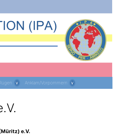
 Rügen
Anklam/Vorpommern
.V.
Müritz) e.V.