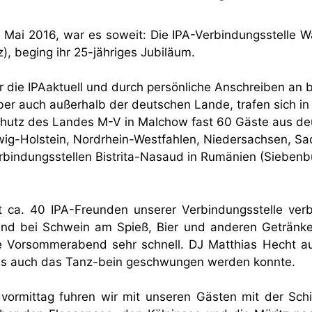
 Mai 2016, war es soweit: Die IPA-Verbindungsstelle W
z), beging ihr 25-jähriges Jubiläum.
 die IPAaktuell und durch persönliche Anschreiben an 
ber auch außerhalb der deutschen Lande, trafen sich in
hutz des Landes M-V in Malchow fast 60 Gäste aus deu
wig-Holstein, Nordrhein-Westfahlen, Niedersachsen, Sa
bindungsstellen Bistrita-Nasaud in Rumänien (Siebenbür
ca. 40 IPA-Freunden unserer Verbindungsstelle verbra
d bei Schwein am Spieß, Bier und anderen Getränken
 Vorsommerabend sehr schnell. DJ Matthias Hecht au
ass auch das Tanz-bein geschwungen werden konnte.
rmittag fuhren wir mit unseren Gästen mit der Schif