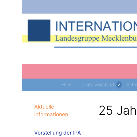
Zum
Inhalt
springen
Home
Landesvorstand
Schw
25 Jah
Aktuelle
Informationen
Vorstellung der IPA