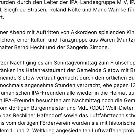
urden durch den Leiter der IPA-Landesgruppe M-V, IPA
, Siegfried Strasen, Roland Nölte und Mario Warnke für
t.
öner Abend mit Auftritten von Akkordeon spielenden Ki
alchow, einer Kultur- und Tanzgruppe aus Waren (Mürit
rhalter Bernd Hecht und der Sängerin Simone.
rzer Nacht ging es am Sonntagvormittag zum Frühscho
änken ins Hafenrestaurant der Gemeinde Sietow mit Be
meinde Sietow vertraut gemacht durch den örtlichen Bü
 nochmals angenehme Stunden verbracht, ehe gegen 13:
rumänischen IPA-Freunden alle wieder in die Heimat au
n IPA-Freunde besuchten am Nachmittag noch die Geme
 vom dortigen Bürgermeister und MdL (CDU) Wolf-Dieter
n das Rechliner Hafendorf sowie das Luftfahrttechnisc
hs vom dortigen Förderverein wurden sie mit historisch
dem 1. und 2. Weltkrieg angesiedelten Luftwaffenerpro