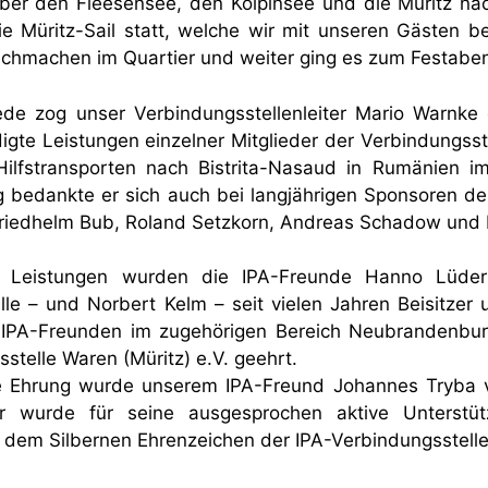
er den Fleesensee, den Kölpinsee und die Müritz nac
 Müritz-Sail statt, welche wir mit unseren Gästen 
ischmachen im Quartier und weiter ging es zum Festabe
rede zog unser Verbindungsstellenleiter Mario Warnke
gte Leistungen einzelner Mitglieder der Verbindungsste
ilfstransporten nach Bistrita-Nasaud in Rumänien i
edankte er sich auch bei langjährigen Sponsoren der
riedhelm Bub, Roland Setzkorn, Andreas Schadow und N
 Leistungen wurden die IPA-Freunde Hanno Lüders 
lle – und Norbert Kelm – seit vielen Jahren Beisitze
 IPA-Freunden im zugehörigen Bereich Neubrandenbur
stelle Waren (Müritz) e.V. geehrt.
e Ehrung wurde unserem IPA-Freund Johannes Tryba v
er wurde für seine ausgesprochen aktive Unterstüt
 dem Silbernen Ehrenzeichen der IPA-Verbindungsstelle