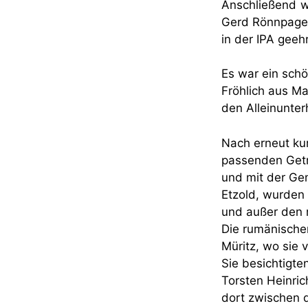
Anschließend w
Gerd Rönnpagel
in der IPA geehr
Es war ein sch
Fröhlich aus M
den Alleinunte
Nach erneut ku
passenden Getr
und mit der Ge
Etzold, wurden
und außer den 
Die rumänische
Müritz, wo sie
Sie besichtigte
Torsten Heinric
dort zwischen 