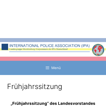
Zum
Inhalt
springen
Menü
Frühjahrssitzung
„Frühjahrssitzung“ des Landesvorstandes