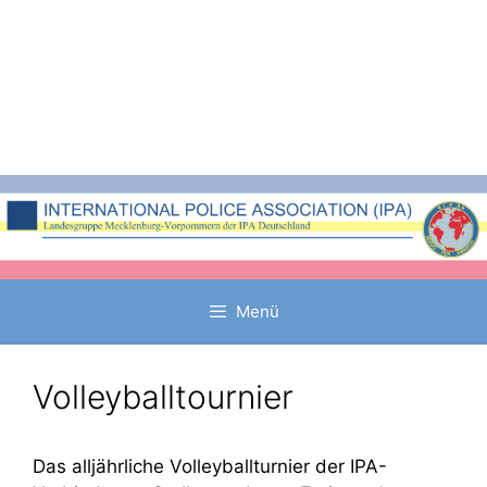
Zum
Inhalt
springen
Menü
Volleyballtournier
Das alljährliche Volleyballturnier der IPA-