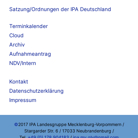
Satzung/Ordnungen der IPA Deutschland
Terminkalender
Cloud
Archiv
Aufnahmeantrag
NDV/Intern
Kontakt
Datenschutzerklärung
Impressum
©
2017 IPA Landesgruppe Mecklenburg-Vorpommern /
Stargarder Str. 6 / 17033 Neubrandenburg /
Tel.
+49 (0) 178 904183
/
ipa.mv.glv@gmail.com