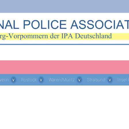
erin
Rostock
Waren/Müritz
Stralsund
Insel