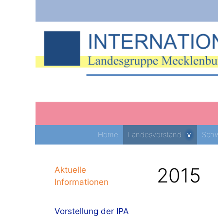
Zum
Inhalt
springen
Home
Landesvorstand
Schw
2015
Aktuelle
Informationen
Vorstellung der IPA