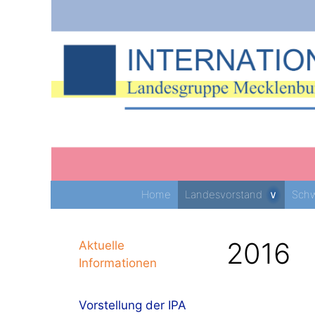
Zum
Inhalt
springen
Home
Landesvorstand
Schw
2016
Aktuelle
Informationen
Vorstellung der IPA