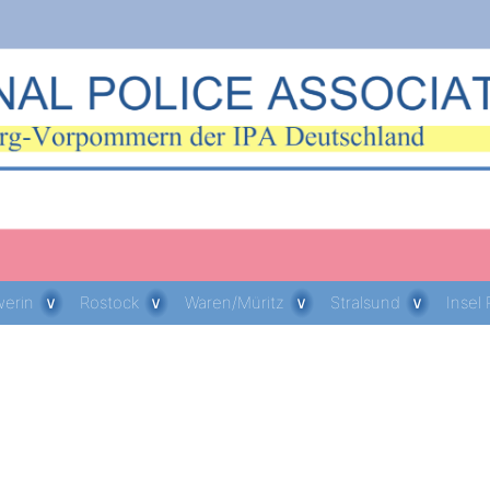
erin
Rostock
Waren/Müritz
Stralsund
Insel