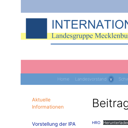
Zum
Inhalt
springen
Home
Landesvorstand
Schw
Beitra
Aktuelle
Informationen
HRO
Herunterlade
Vorstellung der IPA