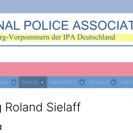
erin
Rostock
Waren/Müritz
Stralsund
Insel
g Roland Sielaff
n