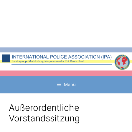
Zum
Inhalt
springen
Menü
Außerordentliche
Vorstandssitzung