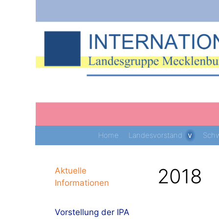
Zum
Inhalt
springen
Home
Landesvorstand
Schw
2018
Aktuelle
Informationen
Vorstellung der IPA