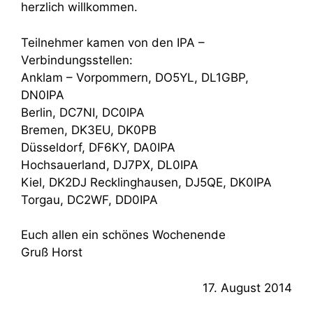
herzlich willkommen.
Teilnehmer kamen von den IPA –
Verbindungsstellen:
Anklam – Vorpommern, DO5YL, DL1GBP,
DN0IPA
Berlin, DC7NI, DC0IPA
Bremen, DK3EU, DK0PB
Düsseldorf, DF6KY, DA0IPA
Hochsauerland, DJ7PX, DL0IPA
Kiel, DK2DJ Recklinghausen, DJ5QE, DK0IPA
Torgau, DC2WF, DD0IPA
Euch allen ein schönes Wochenende
Gruß Horst
17. August 2014