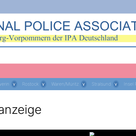
erin
Rostock
Waren/Müritz
Stralsund
Insel
anzeige