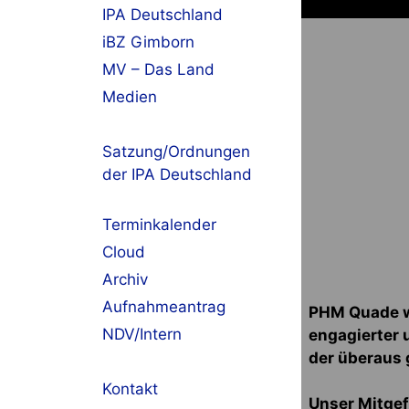
IPA Deutschland
iBZ Gimborn
MV – Das Land
Medien
Satzung/Ordnungen
der IPA Deutschland
Terminkalender
Cloud
Archiv
Aufnahmeantrag
PHM Quade w
NDV/Intern
engagierter 
der überaus 
Kontakt
Unser Mitgef