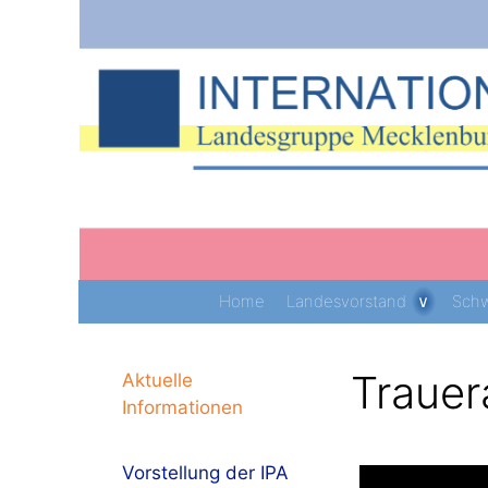
Zum
Inhalt
springen
Home
Landesvorstand
Schw
Trauer
Aktuelle
Informationen
Vorstellung der IPA