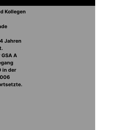
nd Kollegen
ade
44 Jahren
t.
r GSA A
degang
 in der
2006
ortsetzte.