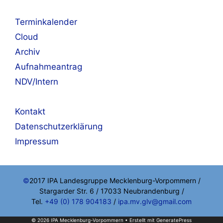
Terminkalender
Cloud
Archiv
Aufnahmeantrag
NDV/Intern
Kontakt
Datenschutzerklärung
Impressum
©
2017 IPA Landesgruppe Mecklenburg-Vorpommern /
Stargarder Str. 6 / 17033 Neubrandenburg /
Tel.
+49 (0) 178 904183
/
ipa.mv.glv@gmail.com
© 2026 IPA Mecklenburg-Vorpommern
• Erstellt mit
GeneratePress