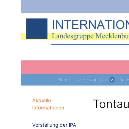
Zum
Inhalt
springen
Home
Landesvorstand
Schw
Tontau
Aktuelle
Informationen
Vorstellung der IPA