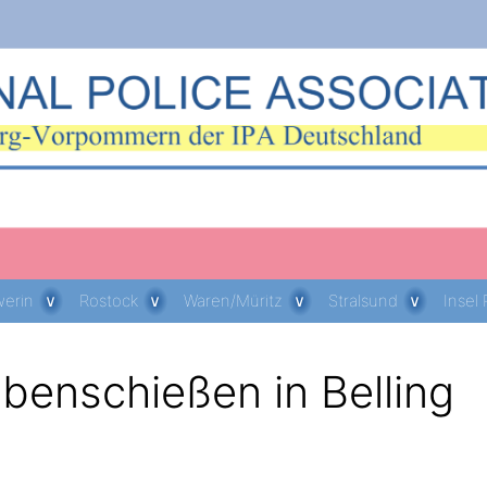
erin
Rostock
Waren/Müritz
Stralsund
Insel
benschießen in Belling