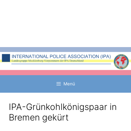
Zum
Inhalt
springen
Menü
IPA-Grünkohlkönigspaar in
Bremen gekürt