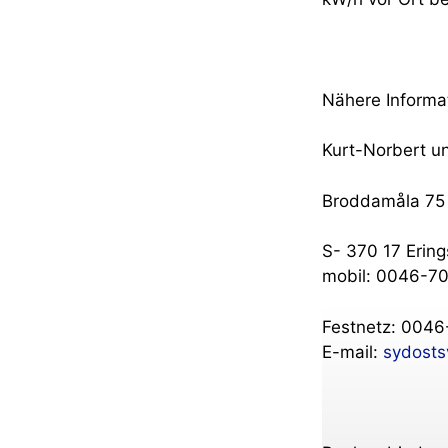
Nähere Informa
Kurt-Norbert u
Broddamåla 75
S- 370 17 Erin
mobil: 0046-7
Festnetz: 004
E-mail:
s
ydo
s
t
s