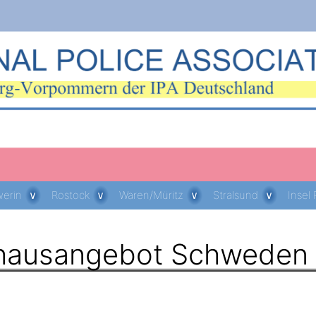
erin
Rostock
Waren/Müritz
Stralsund
Insel
nhausangebot Schweden