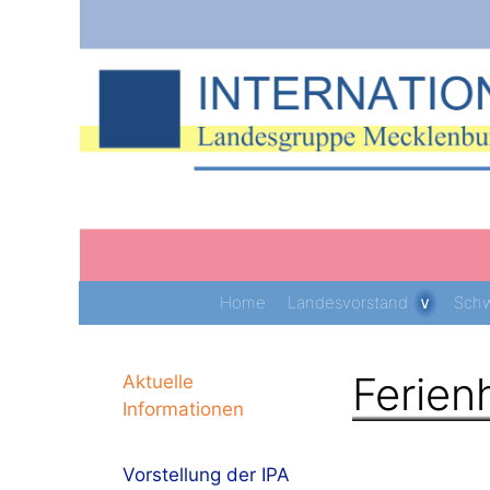
Zum
Inhalt
springen
Home
Landesvorstand
Schw
Ferie
Aktuelle
Informationen
Vorstellung der IPA