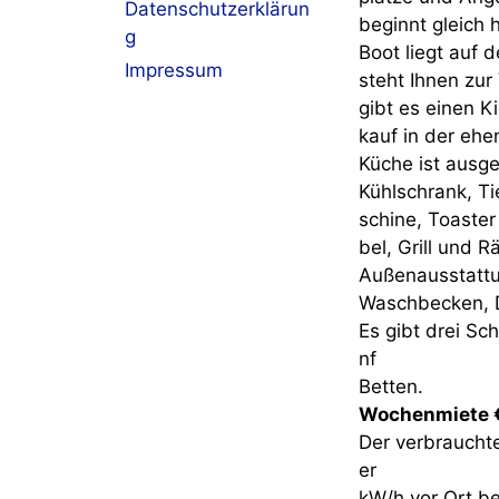
Datenschutzerklärun
beginnt gleich 
g
Boot liegt auf
Impressum
steht Ihnen zur
gibt es einen K
kauf in der ehe
Küche ist ausge
Kühlschrank, T
schine, Toaste
bel, Grill und 
Außenausstatt
Waschbecken, 
Es gibt drei Sc
nf
Betten.
Wochenmiete €
Der verbraucht
er
kW/h vor Ort be