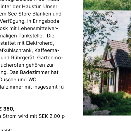
hinter der Haustür. Unser
 dem See Store Blanken und
 Verfügung. In Eringsboda
iosk mit Lebensmittelver-
maligen Tankstelle. Die
stattet mit Elektroherd,
iefkühlschrank, Kaffeema-
r und Rührgerät. Gartenmö-
Räucherofen gehören zur
ung. Das Badezimmer hat
Dusche und WC.
hlafzimmer mit insgesamt fü
 350,-
e Strom wird mit SEK 2,00 p
zahlt.