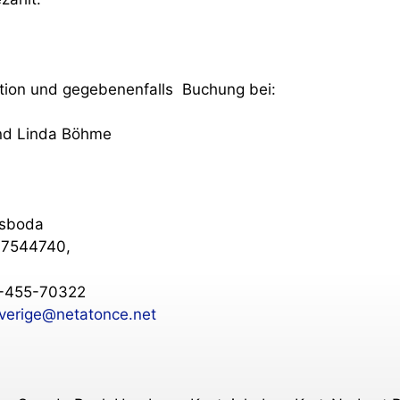
tion und gegebenenfalls Buchung bei:
nd Linda Böhme
gsboda
07544740,
6-455-70322
ve
ri
ge
@
n
e
t
a
t
o
n
c
e
.net