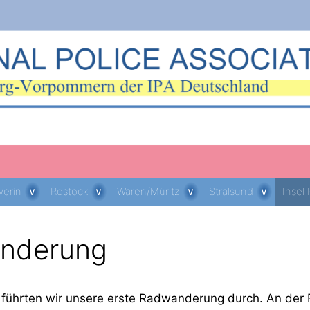
erin
Rostock
Waren/Müritz
Stralsund
Insel
nderung
ührten wir unsere erste Radwanderung durch. An der Fa