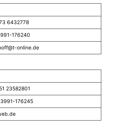
 173 6432778
 3991-176240
hoff@t-online.de
151 23582801
 03991-176245
@web.de