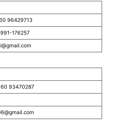
 160 96429713
 3991-176257
kki@gmail.com
 160 93470287
906@gmail.com