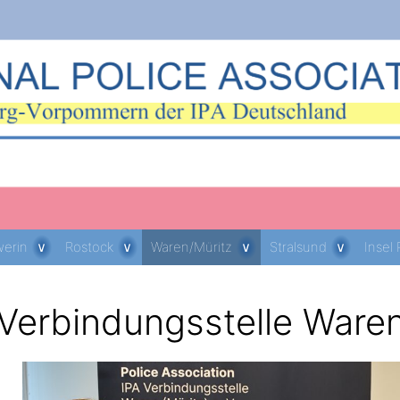
erin
Rostock
Waren/Müritz
Stralsund
Insel
Verbindungsstelle Waren