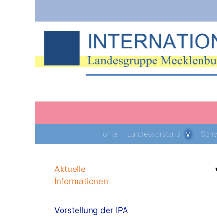
Zum
Inhalt
springen
Home
Landesvorstand
Schw
Aktuelle
Informationen
Vorstellung der IPA