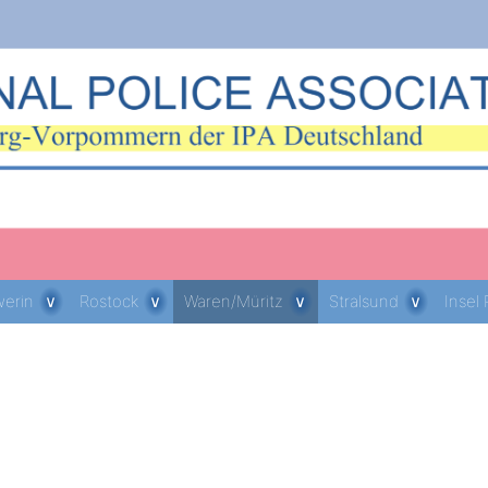
erin
Rostock
Waren/Müritz
Stralsund
Insel