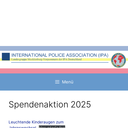
Zum
Inhalt
springen
Menü
Spendenaktion 2025
Leuchtende Kinderaugen zum
Jahreswechsel
Herunterladen